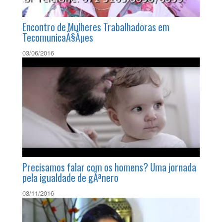
Encontro de Mulheres Trabalhadoras em
TecomunicaÃ§Ãµes
03/06/2016
Precisamos falar com os homens? Uma jornada
pela igualdade de gÃªnero
03/11/2016