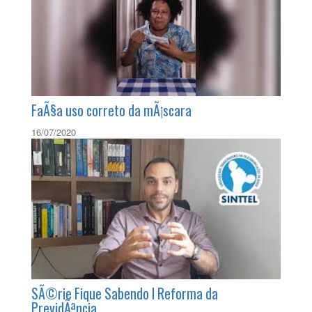
FaÃ§a uso correto da mÃ¡scara
16/07/2020
SÃ©rie Fique Sabendo l Reforma da
PrevidÃªncia