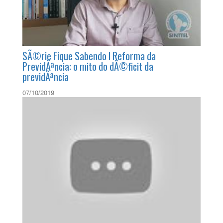
SÃ©rie Fique Sabendo l Reforma da
PrevidÃªncia: o mito do dÃ©ficit da
previdÃªncia
07/10/2019