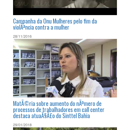
Campanha da Onu Mulheres pelo fim da
violÃªncia contra a mulher
28/11/2016
MatÃ©ria sobre aumento do nÃºmero de
processos de trabalhadores em call center
destaca atuaÃ§Ã£o do Sinttel Bahia
29/01/2018