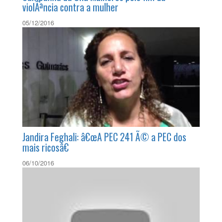
violÃªncia contra a mulher
05/12/2016
Jandira Feghali: â€œA PEC 241 Ã© a PEC dos
mais ricosâ€
06/10/2016