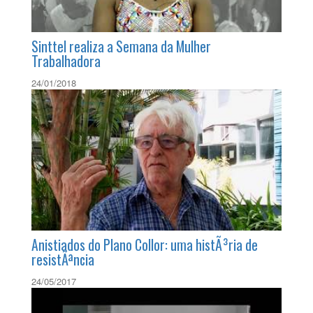
Sinttel realiza a Semana da Mulher
Trabalhadora
24/01/2018
Anistiados do Plano Collor: uma histÃ³ria de
resistÃªncia
24/05/2017