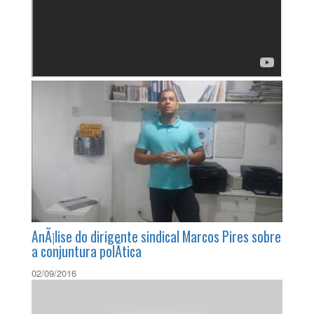
AnÃ¡lise do dirigente sindical Marcos Pires sobre
a conjuntura polÃ­tica
02/09/2016