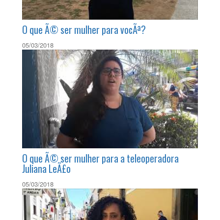
O que Ã© ser mulher para vocÃª?
05/03/2018
O que Ã© ser mulher para a teleoperadora
Juliana LeÃ£o
05/03/2018