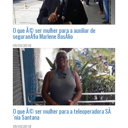
O que Ã© ser mulher para a auxiliar de
seguranÃ§a Marlene BasÃ­lio
05/03/2018
O que Ã© ser mulher para a teleoperadora SÃ
´nia Santana
05/03/2018