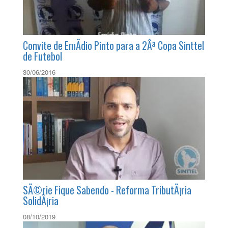
Convite de EmÃ­dio Pinto para a 2Âª Copa Sinttel
de Futebol
30/06/2016
SÃ©rie Fique Sabendo - Reforma TributÃ¡ria
SolidÃ¡ria
08/10/2019