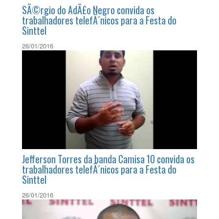
SÃ©rgio do AdÃ£o Negro convida os
trabalhadores telefÃ´nicos para a Festa do
Sinttel
26/01/2016
Jefferson Torres da banda Camisa 10 convida os
trabalhadores telefÃ´nicos para a Festa do
Sinttel
26/01/2016