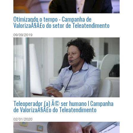
Otimizando o tempo - Campanha de
ValorizaÃ§Ã£o do setor de Teleatendimento
09/09/2019
Teleoperador (a) Ã© ser humano l Campanha
de ValorizaÃ§Ã£o do Teleatendimento
02/01/2020