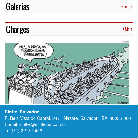
Charges
+ Mais
Sinttel Salvador
R. Bela Vista do Cabral, 247 - Nazaré, Salvador - BA, 40055-000
E-mail: sinttel@sinttelba.com.br
Tel:(71) 3218-9456
Sinttel Feira de Santana
Rua Leão X, 63B, Bairro: Brasília, Feira de Santana, Bahia