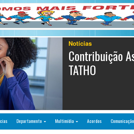
Notícias
Contribuição As
TATHO
cias
Departamento
Multimídia
Acordos
Comunicaçã