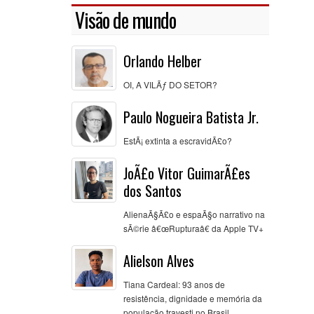
Visão de mundo
Orlando Helber
OI, A VILÃƒ DO SETOR?
Paulo Nogueira Batista Jr.
EstÃ¡ extinta a escravidÃ£o?
JoÃ£o Vitor GuimarÃ£es
dos Santos
AlienaÃ§Ã£o e espaÃ§o narrativo na
sÃ©rie â€œRupturaâ€ da Apple TV+
Alielson Alves
Tiana Cardeal: 93 anos de
resistência, dignidade e memória da
população travesti no Brasil