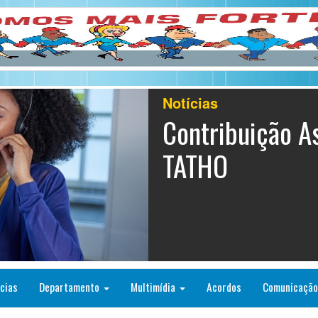
Notícias
Contribuição As
TATHO
cias
Departamento
Multimídia
Acordos
Comunicaçã