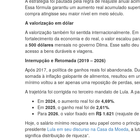
A estratégia foi pautada pela regra de reajuste anual ac
Essa fórmula garantiu um aumento real acumulado super
compra atingisse seu maior nível em meio século.
A valorização em dólar
A valorização também foi sentida internacionalmente. E
fortalecimento da economia e do real, o valor escalou pa
a
500 dólares
mensais no governo Dilma. Esse salto deu a
acesso a bens duráveis e viagens.
Interrupção e Retomada (2019 – 2026)
Após 2017, a política de ganhos reais foi abandonada. D
somada à inflação galopante de alimentos, resultou em 
mínimo voltou a ser apenas uma reposição de perdas, se
A trajetória foi corrigida no terceiro mandato de Lula. A p
Em
2024
, o aumento real foi de
4,69%
.
Em
2025
, o ganho real foi de
2,61%
.
Para
2026
, o valor fixado em
R$ 1.621
(reajuste de
Hoje, o salário mínimo recupera seu papel como o princip
presidente
Lula em seu discurso na Casa da Moeda
, a l
significa distribuição de riqueza”.