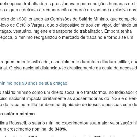
uela época, trabalhadores pressionavam por condições humanas de t
 piso algum e deixava a remuneração à mercê da vontade exclusiva dos
 janeiro de 1936, criando as Comissões de Salário Mínimo, que complet
ovo de Getúlio Vargas, que o dispositivo entrou em vigor, definindo u
ação, vestuário, higiene e transporte do trabalhador. Embora tenha
 época, o mínimo reorganizou o mercado de trabalho e tornou-se um
requentemente asfixiado, especialmente durante a ditadura militar, q
larial. O piso nacional distanciou-se drasticamente da cesta de necessi
 mínimo nos 90 anos de sua criação
o salário mínimo como um direito social e o transformou no indexador c
piso nacional impacta diretamente as aposentadorias do INSS e o Bene
 do trabalho reflita também na dignidade de idosos e pessoas com def
do salário mínimo
lma Rousseff, o salário mínimo experimentou sua maior valorização his
 um crescimento nominal de
340%
.