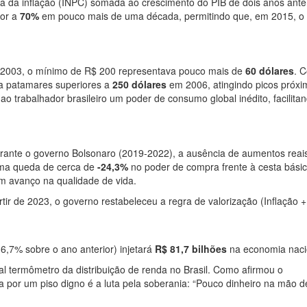
ima da inflação (INPC) somada ao crescimento do PIB de dois anos anter
ior a
70%
em pouco mais de uma década, permitindo que, em 2015, o
m 2003, o mínimo de R$ 200 representava pouco mais de
60 dólares
. 
ra patamares superiores a
250 dólares
em 2006, atingindo picos próxi
o trabalhador brasileiro um poder de consumo global inédito, facilita
urante o governo Bolsonaro (2019-2022), a ausência de aumentos reais
uma queda de cerca de
-24,3%
no poder de compra frente à cesta básic
m avanço na qualidade de vida.
artir de 2023, o governo restabeleceu a regra de valorização (Inflação +
 6,7% sobre o ano anterior) injetará
R$ 81,7 bilhões
na economia naci
al termômetro da distribuição de renda no Brasil. Como afirmou o
uta por um piso digno é a luta pela soberania: “Pouco dinheiro na mão d