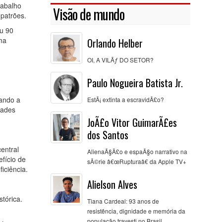
rabalho
Visão de mundo
 patrões.
ou 90
ma
Orlando Helber
OI, A VILÃƒ DO SETOR?
Paulo Nogueira Batista Jr.
uando a
EstÃ¡ extinta a escravidÃ£o?
dades
JoÃ£o Vitor GuimarÃ£es
dos Santos
entral
AlienaÃ§Ã£o e espaÃ§o narrativo na
fício de
sÃ©rie â€œRupturaâ€ da Apple TV+
iciência.
Alielson Alves
tórica.
Tiana Cardeal: 93 anos de
resistência, dignidade e memória da
população travesti no Brasil