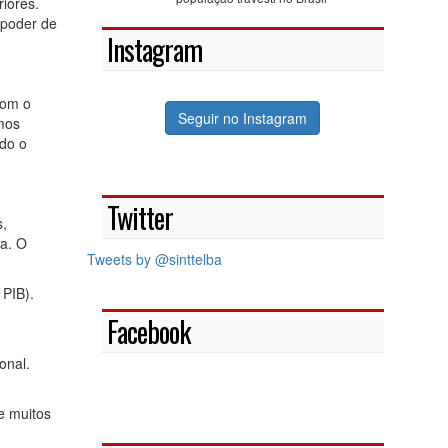
iores.
 poder de
Instagram
Com o
Seguir no Instagram
mos
ndo o
Twitter
,
a. O
Tweets by @sinttelba
 PIB).
Facebook
onal.
e muitos