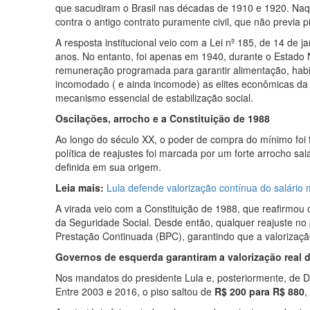
que sacudiram o Brasil nas décadas de 1910 e 1920. Naq
contra o antigo contrato puramente civil, que não previa
A resposta institucional veio com a Lei nº 185, de 14 de
anos. No entanto, foi apenas em 1940, durante o Estado N
remuneração programada para garantir alimentação, habit
incomodado ( e ainda incomode) as elites econômicas da
mecanismo essencial de estabilização social.
Oscilações, arrocho e a Constituição de 1988
Ao longo do século XX, o poder de compra do mínimo foi f
política de reajustes foi marcada por um forte arrocho sa
definida em sua origem.
Leia mais:
Lula defende valorização contínua do salário
A virada veio com a Constituição de 1988, que reafirmou 
da Seguridade Social. Desde então, qualquer reajuste no 
Prestação Continuada (BPC), garantindo que a valorização
Governos de esquerda garantiram a valorização real 
Nos mandatos do presidente Lula e, posteriormente, de Di
Entre 2003 e 2016, o piso saltou de
R$ 200 para R$ 880
,