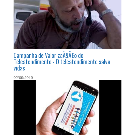
Teleoperador (a) Ã© ser humano l Campanha
de ValorizaÃ§Ã£o do Teleatendimento
02/01/2020
Campanha de ValorizaÃ§Ã£o do
Teleatendimento - O teleatendimento salva
vidas
02/09/2019