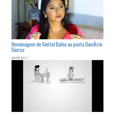
Precisamos falar com os homens? Uma jornada
pela igualdade de gÃªnero
03/11/2016
Homenagem do Sinttel Bahia ao poeta DamÃ¡rio
Dacruz
04/05/2017