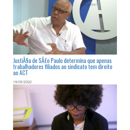
SÃ©rie Fique Sabendo - Reforma TributÃ¡ria
SolidÃ¡ria
08/10/2019
JustiÃ§a de SÃ£o Paulo determina que apenas
trabalhadores filiados ao sindicato tem direito
ao ACT
19/05/2022