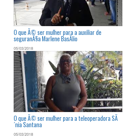
04/12/2015
O que Ã© ser mulher para a auxiliar de
seguranÃ§a Marlene BasÃ­lio
05/03/2018