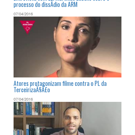
Entrevista com Dr. Marthius Lobato sobre o
processo do dissÃ­dio da ARM
07/04/2016
Atores protagonizam filme contra o PL da
TerceirizaÃ§Ã£o