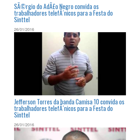
SÃ©rgio do AdÃ£o Negro convida os
trabalhadores telefÃ´nicos para a Festa do
Sinttel
26/01/2016