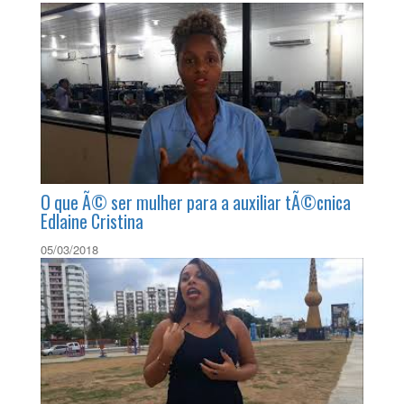
O que Ã© ser mulher para a teleoperadora SÃ
´nia Santana
05/03/2018
O que Ã© ser mulher para a auxiliar tÃ©cnica
Edlaine Cristina
05/03/2018