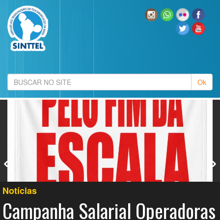
SaÃºde
Fim da escala 6×1 traz