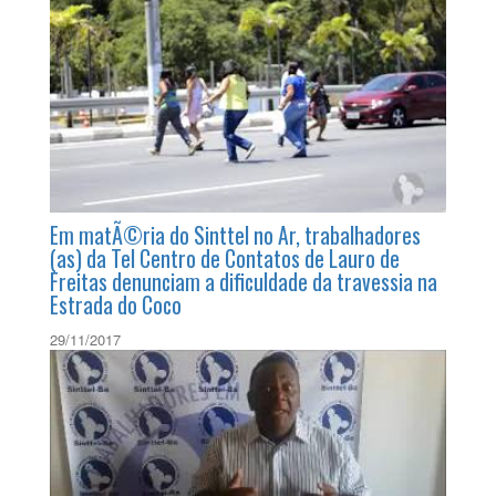
MatÃ©ria sobre aumento do nÃºmero de
processos de trabalhadores em call center
destaca atuaÃ§Ã£o do Sinttel Bahia
29/01/2018
Em matÃ©ria do Sinttel no Ar, trabalhadores
(as) da Tel Centro de Contatos de Lauro de
Freitas denunciam a dificuldade da travessia na
Estrada do Coco
29/11/2017