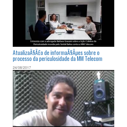
Anistiados do Plano Collor: uma histÃ³ria de
resistÃªncia
24/05/2017
AtualizaÃ§Ã£o de informaÃ§Ãµes sobre o
processo da periculosidade da MM Telecom
24/08/2017