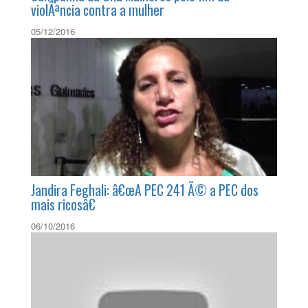
Campanha da Onu Mulheres pelo fim da
violÃªncia contra a mulher
05/12/2016
Jandira Feghali: â€œA PEC 241 Ã© a PEC dos
mais ricosâ€