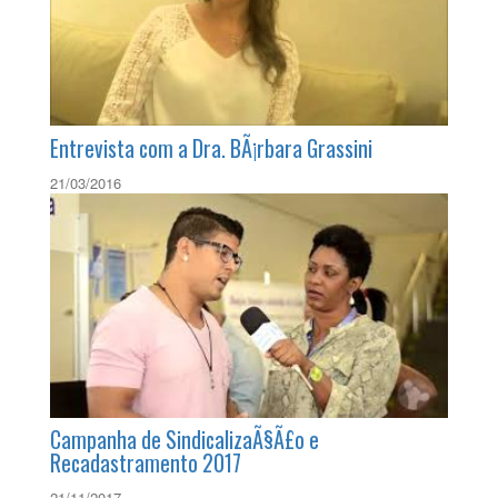
em homenagem Ã s mÃ£es telefÃ´nicas
15/05/2018
Entrevista com a Dra. BÃ¡rbara Grassini
21/03/2016