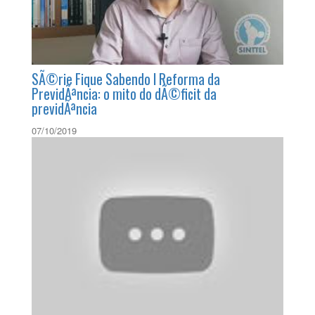
07/04/2016
SÃ©rie Fique Sabendo l Reforma da
PrevidÃªncia: o mito do dÃ©ficit da
previdÃªncia
07/10/2019