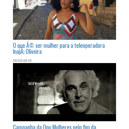
O que Ã© ser mulher para a teleoperadora
Juliana LeÃ£o
05/03/2018
O que Ã© ser mulher para a teleoperadora
InajÃ¡ Oliveira
05/03/2018