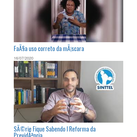
Deu Beta FC na final da 3Âª Copa Sinttel de
Futebol
07/05/2019
FaÃ§a uso correto da mÃ¡scara
16/07/2020