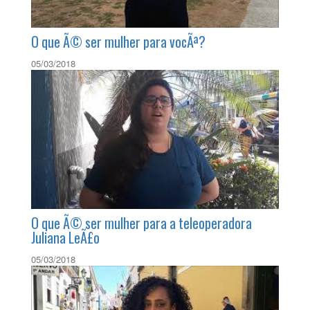
O que Ã© ser mulher para vocÃª?
05/03/2018