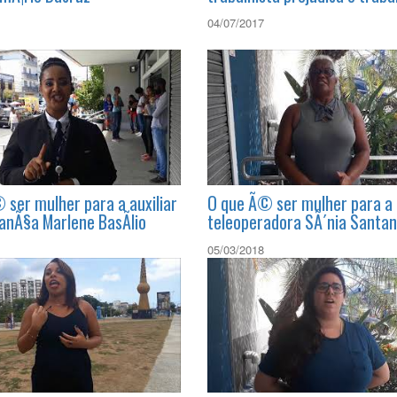
m do Sinttel Bahia ao
BdF Explica |Proposta de re
mÃ¡rio Dacruz
trabalhista prejudica o trab
04/07/2017
 ser mulher para a auxiliar
O que Ã© ser mulher para a
anÃ§a Marlene BasÃ­lio
teleoperadora SÃ´nia Santa
05/03/2018