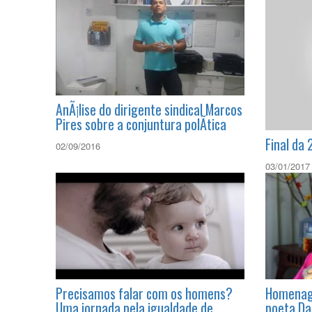
AnÃ¡lise do dirigente sindical Marcos
Pires sobre a conjuntura polÃ­tica
Final da 
02/09/2016
03/01/2017