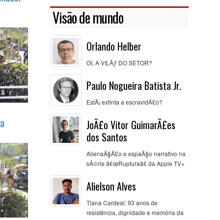
forma
alhador
Visão de mundo
Orlando Helber
OI, A VILÃƒ DO SETOR?
Paulo Nogueira Batista Jr.
EstÃ¡ extinta a escravidÃ£o?
na
JoÃ£o Vitor GuimarÃ£es
dos Santos
AlienaÃ§Ã£o e espaÃ§o narrativo na
sÃ©rie â€œRupturaâ€ da Apple TV+
Alielson Alves
Tiana Cardeal: 93 anos de