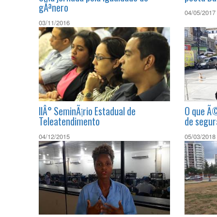
Precisamos falar com os homens?
Homenage
Uma jornada pela igualdade de
poeta Da
gÃªnero
04/05/2017
03/11/2016
IIÂ° SeminÃ¡rio Estadual de
O que Ã©
Teleatendimento
de segur
04/12/2015
05/03/2018