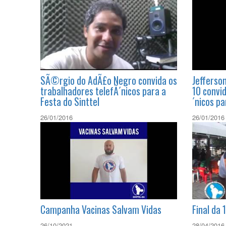
SÃ©rgio do AdÃ£o Negro convida os
Jefferso
trabalhadores telefÃ´nicos para a
10 convi
Festa do Sinttel
´nicos pa
26/01/2016
26/01/2016