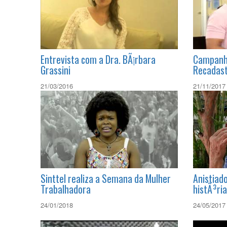
Entrevista com a Dra. BÃ¡rbara
Campanha
Grassini
Recadas
21/03/2016
21/11/2017
Sinttel realiza a Semana da Mulher
Anistiado
Trabalhadora
histÃ³ria
24/01/2018
24/05/2017