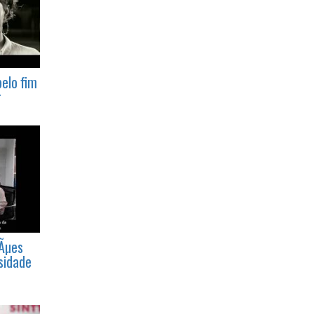
elo fim
r
§Ãµes
sidade