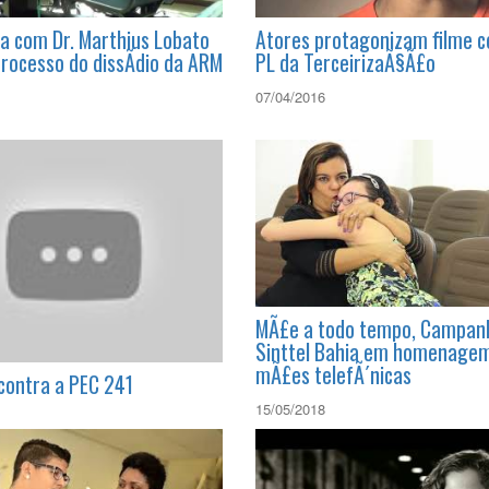
ta com Dr. Marthius Lobato
Atores protagonizam filme c
processo do dissÃ­dio da ARM
PL da TerceirizaÃ§Ã£o
07/04/2016
MÃ£e a todo tempo, Campan
Sinttel Bahia em homenagem
mÃ£es telefÃ´nicas
 contra a PEC 241
15/05/2018