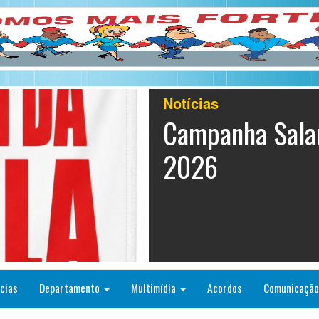
SaÃºde
Fim da escala 6
esperança à ca
telecomunicaçõ
marcado pelo 
mental
cias
Departamento
Multimídia
Acordos
Comunicaçã