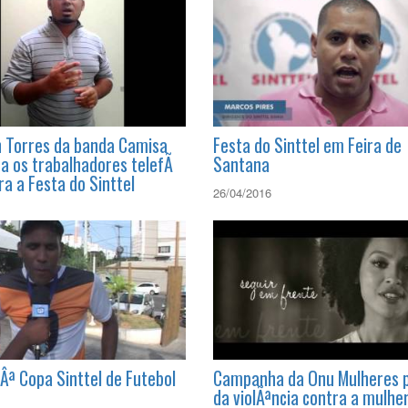
24/08/2017
n Torres da banda Camisa
Festa do Sinttel em Feira de
da os trabalhadores telefÃ
Santana
ra a Festa do Sinttel
26/04/2016