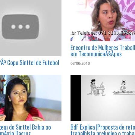
Encontro de Mulheres Traba
em TecomunicaÃ§Ãµes
2Âª Copa Sinttel de Futebol
03/06/2016