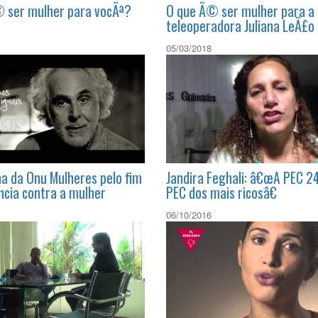
 ser mulher para vocÃª?
O que Ã© ser mulher para a
teleoperadora Juliana LeÃ£o
05/03/2018
 da Onu Mulheres pelo fim
Jandira Feghali: â€œA PEC 2
ncia contra a mulher
PEC dos mais ricosâ€
06/10/2016