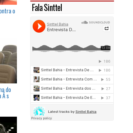
Fala Sinttel
ontra o
ha do
 Ã s