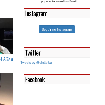
resistência, dignidade e memória da
população travesti no Brasil
Instagram
Seguir no Instagram
Twitter
41 Ã© a
Tweets by @sinttelba
Facebook