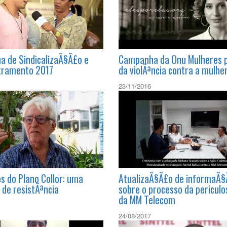
 de SindicalizaÃ§Ã£o e
Campanha da Onu Mulheres p
tramento 2017
da violÃªncia contra a mulhe
23/11/2016
s do Plano Collor: uma
AtualizaÃ§Ã£o de informaÃ
 de resistÃªncia
sobre o processo da periculo
da MM Telecom