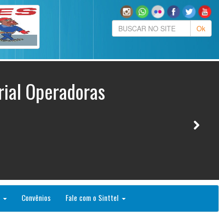
×1 traz
tegoria de
es, setor
esgotamento
o
Convênios
Fale com o Sinttel