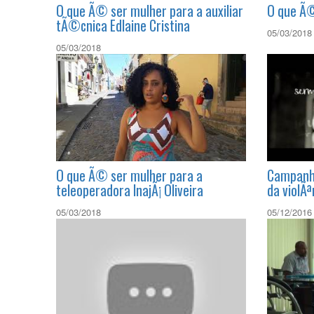
O que Ã© ser mulher para a auxiliar
O que Ã©
tÃ©cnica Edlaine Cristina
05/03/2018
05/03/2018
O que Ã© ser mulher para a
Campanha
teleoperadora InajÃ¡ Oliveira
da violÃª
05/03/2018
05/12/2016