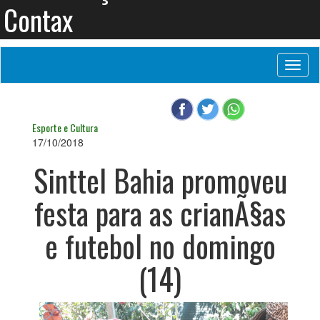
Contax
Toggl
naviga
Esporte e Cultura
17/10/2018
Sinttel Bahia promoveu
festa para as crianÃ§as
e futebol no domingo
(14)