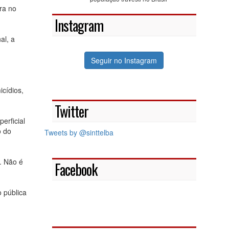
ra no
Instagram
al, a
Seguir no Instagram
cídios,
Twitter
erficial
o do
Tweets by @sinttelba
. Não é
Facebook
 pública