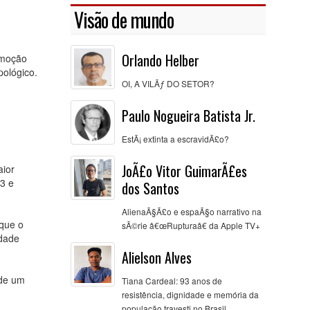
Visão de mundo
Orlando Helber
omoção
pológico.
OI, A VILÃƒ DO SETOR?
Paulo Nogueira Batista Jr.
EstÃ¡ extinta a escravidÃ£o?
JoÃ£o Vitor GuimarÃ£es
aior
3 e
dos Santos
AlienaÃ§Ã£o e espaÃ§o narrativo na
que o
sÃ©rie â€œRupturaâ€ da Apple TV+
ldade
Alielson Alves
 de um
Tiana Cardeal: 93 anos de
resistência, dignidade e memória da
população travesti no Brasil