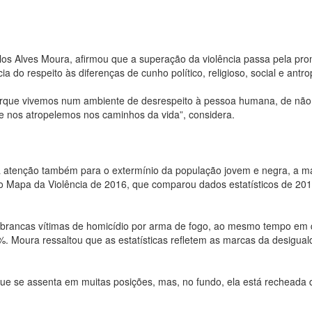
rlos Alves Moura, afirmou que a superação da violência passa pela pr
ia do respeito às diferenças de cunho político, religioso, social e antro
rque vivemos num ambiente de desrespeito à pessoa humana, de não
e nos atropelemos nos caminhos da vida”, considera.
 a atenção também para o extermínio da população jovem e negra, a m
, o Mapa da Violência de 2016, que comparou dados estatísticos de 201
brancas vítimas de homicídio por arma de fogo, ao mesmo tempo em 
 Moura ressaltou que as estatísticas refletem as marcas da desigua
 que se assenta em muitas posições, mas, no fundo, ela está recheada