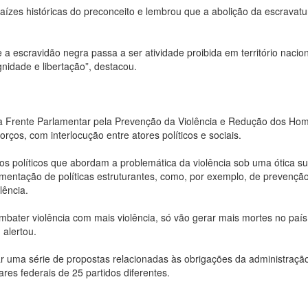
raízes históricas do preconceito e lembrou que a abolição da escravatu
escravidão negra passa a ser atividade proibida em território nacion
gnidade e libertação”, destacou.
 Frente Parlamentar pela Prevenção da Violência e Redução dos Homi
ços, com interlocução entre atores políticos e sociais.
 políticos que abordam a problemática da violência sob uma ótica sup
mentação de políticas estruturantes, como, por exemplo, de prevençã
lência.
ater violência com mais violência, só vão gerar mais mortes no país
 alertou.
 uma série de propostas relacionadas às obrigações da administração
es federais de 25 partidos diferentes.