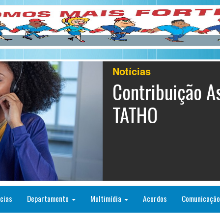
Notícias
Contribuição As
Contax
cias
Departamento
Multimídia
Acordos
Comunicaçã