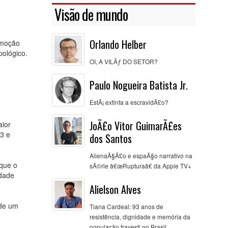
Visão de mundo
Orlando Helber
omoção
pológico.
OI, A VILÃƒ DO SETOR?
Paulo Nogueira Batista Jr.
EstÃ¡ extinta a escravidÃ£o?
JoÃ£o Vitor GuimarÃ£es
aior
3 e
dos Santos
AlienaÃ§Ã£o e espaÃ§o narrativo na
que o
sÃ©rie â€œRupturaâ€ da Apple TV+
ldade
Alielson Alves
 de um
Tiana Cardeal: 93 anos de
resistência, dignidade e memória da
população travesti no Brasil