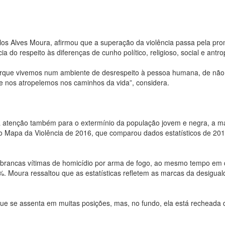
rlos Alves Moura, afirmou que a superação da violência passa pela pr
ia do respeito às diferenças de cunho político, religioso, social e antro
rque vivemos num ambiente de desrespeito à pessoa humana, de não
e nos atropelemos nos caminhos da vida”, considera.
 a atenção também para o extermínio da população jovem e negra, a m
, o Mapa da Violência de 2016, que comparou dados estatísticos de 201
brancas vítimas de homicídio por arma de fogo, ao mesmo tempo em 
 Moura ressaltou que as estatísticas refletem as marcas da desigua
 que se assenta em muitas posições, mas, no fundo, ela está recheada