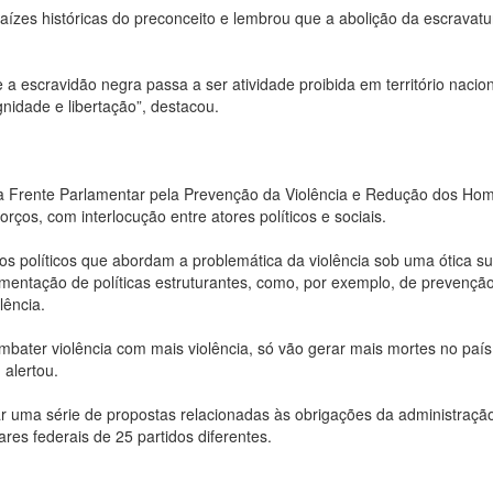
raízes históricas do preconceito e lembrou que a abolição da escravatu
escravidão negra passa a ser atividade proibida em território nacion
gnidade e libertação”, destacou.
 Frente Parlamentar pela Prevenção da Violência e Redução dos Homi
ços, com interlocução entre atores políticos e sociais.
 políticos que abordam a problemática da violência sob uma ótica sup
mentação de políticas estruturantes, como, por exemplo, de prevençã
lência.
ater violência com mais violência, só vão gerar mais mortes no país
 alertou.
 uma série de propostas relacionadas às obrigações da administração
es federais de 25 partidos diferentes.