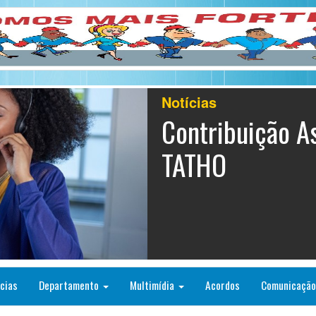
Notícias
Contribuição As
TATHO
cias
Departamento
Multimídia
Acordos
Comunicaçã