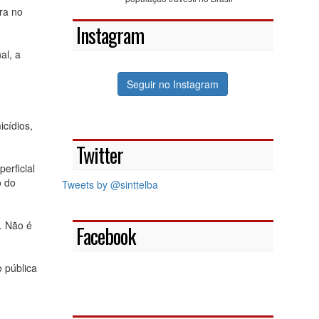
ra no
Instagram
al, a
Seguir no Instagram
cídios,
Twitter
erficial
o do
Tweets by @sinttelba
. Não é
Facebook
 pública