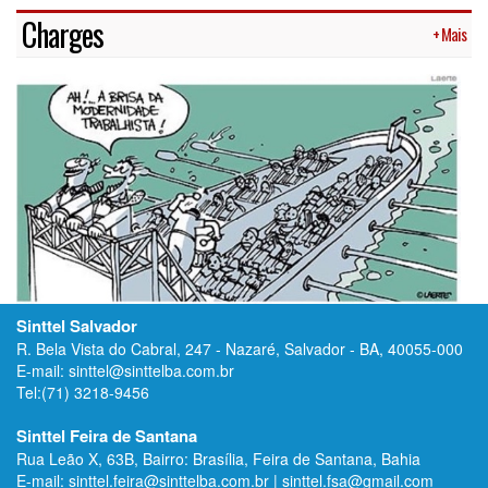
Charges
+ Mais
Sinttel Salvador
R. Bela Vista do Cabral, 247 - Nazaré, Salvador - BA, 40055-000
E-mail: sinttel@sinttelba.com.br
Tel:(71) 3218-9456
Sinttel Feira de Santana
Rua Leão X, 63B, Bairro: Brasília, Feira de Santana, Bahia
E-mail: sinttel.feira@sinttelba.com.br | sinttel.fsa@gmail.com