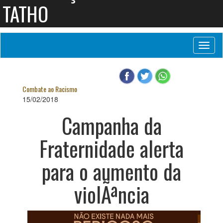
Contax
Toggl
naviga
Combate ao Racismo
15/02/2018
Campanha da
Fraternidade alerta
para o aumento da
violÃªncia