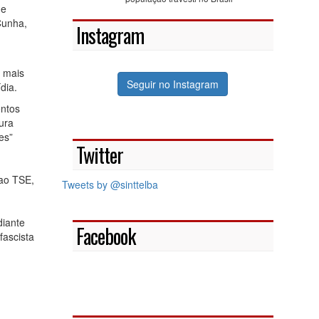
 e
Cunha,
Instagram
é mais
Seguir no Instagram
dia.
entos
ura
es”
Twitter
 ao TSE,
Tweets by @sinttelba
diante
Facebook
fascista