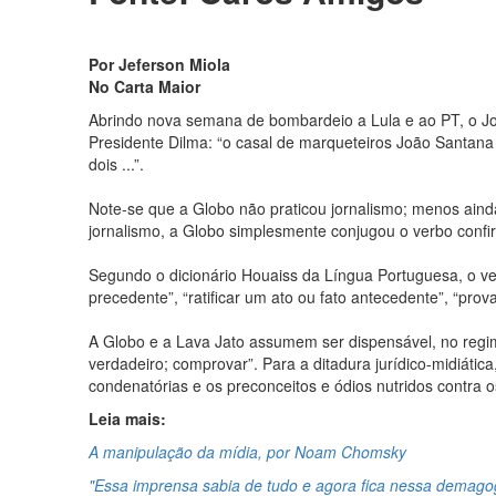
Por Jeferson Miola
No Carta Maior
Abrindo nova semana de bombardeio a Lula e ao PT, o Jo
Presidente Dilma: “o casal de marqueteiros João Santan
dois ...”.
Note-se que a Globo não praticou jornalismo; menos ainda
jornalismo, a Globo simplesmente conjugou o verbo confir
Segundo o dicionário Houaiss da Língua Portuguesa, o verb
precedente”, “ratificar um ato ou fato antecedente”, “prov
A Globo e a Lava Jato assumem ser dispensável, no regim
verdadeiro; comprovar”. Para a ditadura jurídico-midiátic
condenatórias e os preconceitos e ódios nutridos contra o
Leia mais:
A manipulação da mídia, por Noam Chomsky
"Essa imprensa sabia de tudo e agora fica nessa demagog