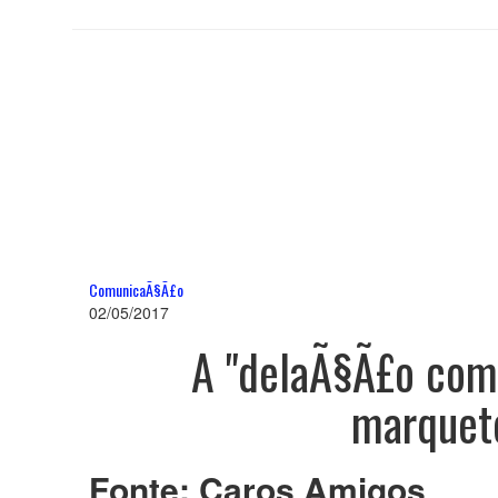
ComunicaÃ§Ã£o
02/05/2017
A "delaÃ§Ã£o comb
marquete
Fonte: Caros Amigos