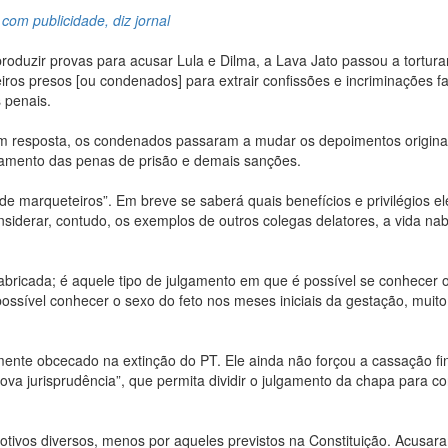
com publicidade, diz jornal
oduzir provas para acusar Lula e Dilma, a Lava Jato passou a tortura
ros presos [ou condenados] para extrair confissões e incriminações f
 penais.
m resposta, os condenados passaram a mudar os depoimentos originai
andamento das penas de prisão e demais sanções.
de marqueteiros”. Em breve se saberá quais benefícios e privilégios el
siderar, contudo, os exemplos de outros colegas delatores, a vida n
bricada; é aquele tipo de julgamento em que é possível se conhecer 
ssível conhecer o sexo do feto nos meses iniciais da gestação, muito
nte obcecado na extinção do PT. Ele ainda não forçou a cassação fi
va jurisprudência”, que permita dividir o julgamento da chapa para c
tivos diversos, menos por aqueles previstos na Constituição. Acusar