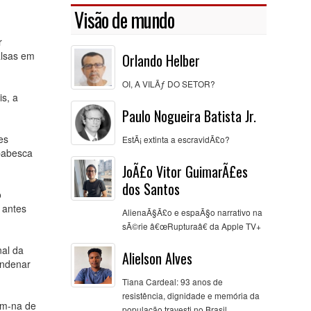
Visão de mundo
r
alsas em
Orlando Helber
OI, A VILÃƒ DO SETOR?
s, a
Paulo Nogueira Batista Jr.
es
EstÃ¡ extinta a escravidÃ£o?
ababesca
JoÃ£o Vitor GuimarÃ£es
dos Santos
o
 antes
AlienaÃ§Ã£o e espaÃ§o narrativo na
sÃ©rie â€œRupturaâ€ da Apple TV+
nal da
Alielson Alves
ondenar
Tiana Cardeal: 93 anos de
resistência, dignidade e memória da
am-na de
população travesti no Brasil