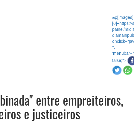
&p[images]
[0]=https://
painel/mid
diamanipul
onclick="ja
'',
'menubar=no
false;">
inada" entre empreiteiros,
iros e justiceiros