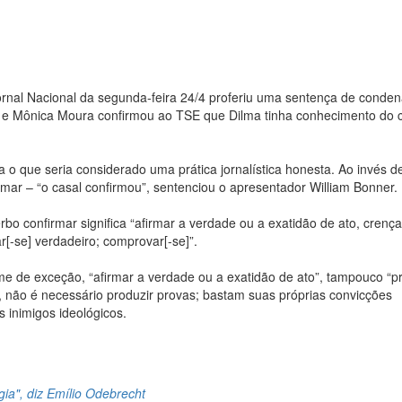
rnal Nacional da segunda-feira 24/4 proferiu uma sentença de conde
a e Mônica Moura confirmou ao TSE que Dilma tinha conhecimento do 
 o que seria considerado uma prática jornalística honesta. Ao invés d
mar – “o casal confirmou”, sentenciou o apresentador William Bonner.
o confirmar significa “afirmar a verdade ou a exatidão de ato, crença
ar[-se] verdadeiro; comprovar[-se]”.
e de exceção, “afirmar a verdade ou a exatidão de ato”, tampouco “p
a, não é necessário produzir provas; bastam suas próprias convicções
s inimigos ideológicos.
ia", diz Emílio Odebrecht