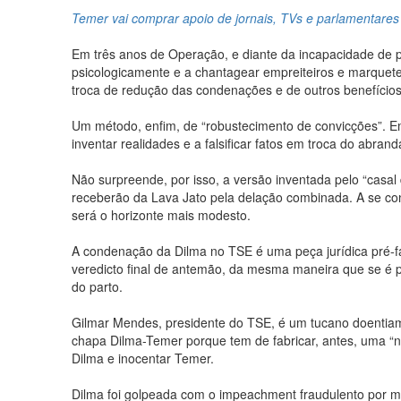
Temer vai comprar apoio de jornais, TVs e parlamentares 
Em três anos de Operação, e diante da incapacidade de pr
psicologicamente e a chantagear empreiteiros e marquetei
troca de redução das condenações e de outros benefícios
Um método, enfim, de “robustecimento de convicções”. E
inventar realidades e a falsificar fatos em troca do abr
Não surpreende, por isso, a versão inventada pelo “casal 
receberão da Lava Jato pela delação combinada. A se con
será o horizonte mais modesto.
A condenação da Dilma no TSE é uma peça jurídica pré-fa
veredicto final de antemão, da mesma maneira que se é po
do parto.
Gilmar Mendes, presidente do TSE, é um tucano doentiame
chapa Dilma-Temer porque tem de fabricar, antes, uma “no
Dilma e inocentar Temer.
Dilma foi golpeada com o impeachment fraudulento por mo