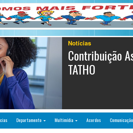
Notícias
Contribuição As
TATHO
cias
Departamento
Multimídia
Acordos
Comunicaçã