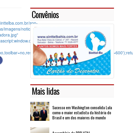
Convênios
sinttelba.com.br/spn-
ias/imagens/noticias/597_MÃ­
adora.jpg"
vascript:window.open(this.href,
,toolbar=no,resizable=yes,scrollbars=yes,height=600,width=600');ret
Mais lidas
Sucesso em Washington consolida Lula
como o maior estadista da história do
Brasil e um dos maiores do mundo
Assembleia de PPR VTAL