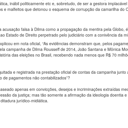
ática, inábil politicamente etc e, sobretudo, de ser a gestora implacável
ios e malfeitos que detonou o esquema de corrupção da camarilha do 
 a acusação falsa à Dilma como a propagação da mentira pela Globo, 
o Estado de Direito perpetrado pelo judiciário com a conivência da mí
plicou em nota oficial, “As evidências demonstram que, pelos pagam
ela campanha de Dilma Rousseff de 2014, João Santana e Mônica Mo
istória das eleições no Brasil, recebendo nada menos que R$ 70 milhõ
.
quitada e registrada na prestação oficial de contas da campanha junto
io de pagamentos não contabilizados”?
 baseado apenas em convicções, desejos e incriminações extraídas me
essão da justiça; mas tão somente a afirmação da ideologia doentia e 
itadura jurídico-midiática.