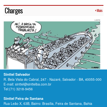
Charges
+ Mais
Sinttel Salvador
R. Bela Vista do Cabral, 247 - Nazaré, Salvador - BA, 40055-000
E-mail: sinttel@sinttelba.com.br
Tel:(71) 3218-9456
Sinttel Feira de Santana
Rua Leão X, 63B, Bairro: Brasília, Feira de Santana, Bahia