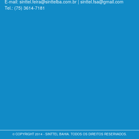
E-mail: sinttel.feira@sinttelba.com.br | sinttel.fsa@gmail.com
Tel.: (75) 3614-7181
© COPYRIGHT 2014 - SINTTEL BAHIA. TODOS OS DIREITOS RESERVADOS.