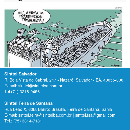
Sinttel Salvador
R. Bela Vista do Cabral, 247 - Nazaré, Salvador - BA, 40055-000
E-mail: sinttel@sinttelba.com.br
Tel:(71) 3218-9456
Sinttel Feira de Santana
Rua Leão X, 63B, Bairro: Brasília, Feira de Santana, Bahia
E-mail: sinttel.feira@sinttelba.com.br | sinttel.fsa@gmail.com
Tel.: (75) 3614-7181