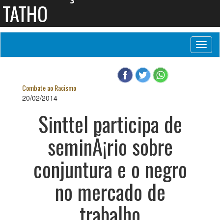
TATHO
Toggl
naviga
Combate ao Racismo
20/02/2014
Sinttel participa de
seminÃ¡rio sobre
conjuntura e o negro
no mercado de
trabalho