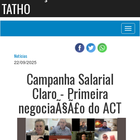
TATHO
Toggl
naviga
Notícias
22/09/2025
Campanha Salarial
Claro - Primeira
negociaÃ§Ã£o do ACT