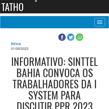
TATHO
Toggl
naviga
Notícias
01/09/2023
INFORMATIVO: SINTTEL
BAHIA CONVOCA OS
TRABALHADORES DA I
SYSTEM PARA
DISCUTIR PPR 2023