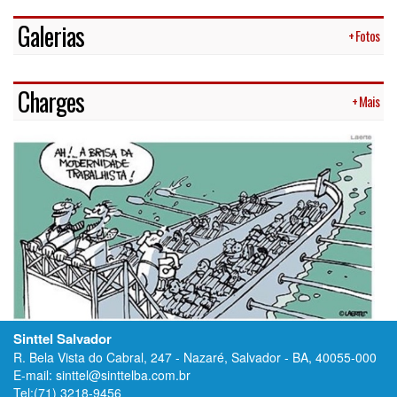
Galerias
+ Fotos
Charges
+ Mais
Sinttel Salvador
R. Bela Vista do Cabral, 247 - Nazaré, Salvador - BA, 40055-000
E-mail: sinttel@sinttelba.com.br
Tel:(71) 3218-9456