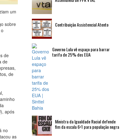
aziam um
go sobre
Contribuição Assistencial Atento
 o
Governo Lula vê espaço para barrar
tarifa de 25% dos EUA
os de
a de
mpresas,
tos, de
l,
 caminho
da
), após
Ministra da Igualdade Racial defende
fim da escala 6×1 para população negra
á no
stacou as