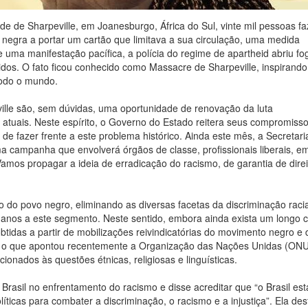
de de Sharpeville, em Joanesburgo, África do Sul, vinte mil pessoas f
 negra a portar um cartão que limitava a sua circulação, uma medida
 uma manifestação pacífica, a polícia do regime de apartheid abriu fo
dos. O fato ficou conhecido como Massacre de Sharpeville, inspirando
todo o mundo.
ille são, sem dúvidas, uma oportunidade de renovação da luta
 atuais. Neste espírito, o Governo do Estado reitera seus compromiss
 de fazer frente a este problema histórico. Ainda este mês, a Secretari
 campanha que envolverá órgãos de classe, profissionais liberais, e
amos propagar a ideia de erradicação do racismo, de garantia de direi
do povo negro, eliminando as diversas facetas da discriminação racia
humanos a este segmento. Neste sentido, embora ainda exista um longo
btidas a partir de mobilizações reivindicatórias do movimento negro e 
oi o que apontou recentemente a Organização das Nações Unidas (ONU
lacionados às questões étnicas, religiosas e linguísticas.
Brasil no enfrentamento do racismo e disse acreditar que “o Brasil est
ticas para combater a discriminação, o racismo e a injustiça”. Ela de