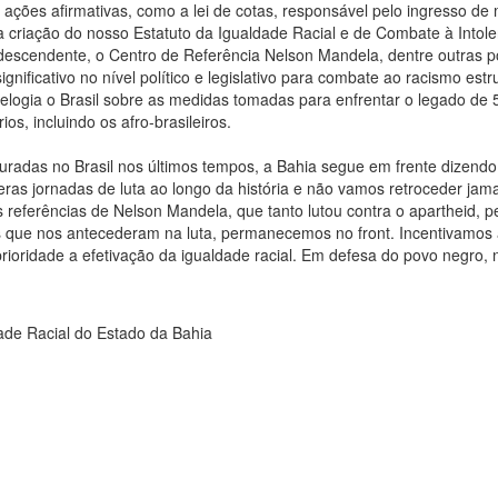
a ações afirmativas, como a lei de cotas, responsável pelo ingresso de 
 criação do nosso Estatuto da Igualdade Racial e de Combate à Intole
escendente, o Centro de Referência Nelson Mandela, dentre outras pol
ificativo no nível político e legislativo para combate ao racismo estru
ioelogia o Brasil sobre as medidas tomadas para enfrentar o legado de
os, incluindo os afro-brasileiros.
auradas no Brasil nos últimos tempos, a Bahia segue em frente dizend
as jornadas de luta ao longo da história e não vamos retroceder jama
referências de Nelson Mandela, que tanto lutou contra o apartheid, p
s que nos antecederam na luta, permanecemos no front. Incentivamos 
ioridade a efetivação da igualdade racial. Em defesa do povo negro,
ade Racial do Estado da Bahia