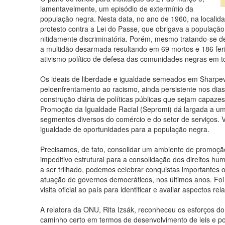
lamentavelmente, um episódio de extermínio da
população negra. Nesta data, no ano de 1960, na localida
protesto contra a Lei do Passe, que obrigava a população
nitidamente discriminatória. Porém, mesmo tratando-se de
a multidão desarmada resultando em 69 mortos e 186 feri
ativismo político de defesa das comunidades negras em 
Os ideais de liberdade e igualdade semeados em Sharpev
peloenfrentamento ao racismo, ainda persistente nos dias
construção diária de políticas públicas que sejam capazes
Promoção da Igualdade Racial (Sepromi) dá largada a uma
segmentos diversos do comércio e do setor de serviços. V
igualdade de oportunidades para a população negra.
Precisamos, de fato, consolidar um ambiente de promoção 
impeditivo estrutural para a consolidação dos direitos 
a ser trilhado, podemos celebrar conquistas importantes o
atuação de governos democráticos, nos últimos anos. F
visita oficial ao país para identificar e avaliar aspectos re
A relatora da ONU, Rita Izsák, reconheceu os esforços do 
caminho certo em termos de desenvolvimento de leis e polí