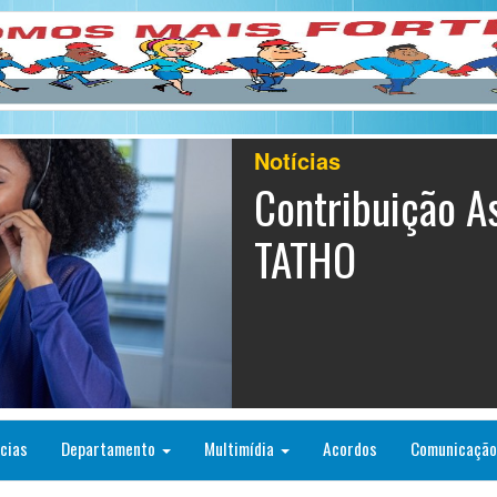
Notícias
Contribuição As
TATHO
cias
Departamento
Multimídia
Acordos
Comunicaçã