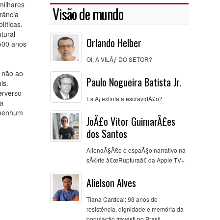
milhares
Visão de mundo
rância
íticas.
tural
Orlando Helber
 500 anos
OI, A VILÃƒ DO SETOR?
o não ao
Paulo Nogueira Batista Jr.
is.
erverso
EstÃ¡ extinta a escravidÃ£o?
a
 nenhum
JoÃ£o Vitor GuimarÃ£es
dos Santos
AlienaÃ§Ã£o e espaÃ§o narrativo na
sÃ©rie â€œRupturaâ€ da Apple TV+
Alielson Alves
Tiana Cardeal: 93 anos de
resistência, dignidade e memória da
população travesti no Brasil