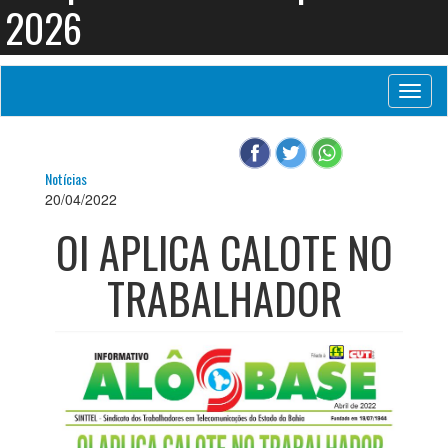
2026
Toggl
naviga
Notícias
20/04/2022
OI APLICA CALOTE NO
TRABALHADOR