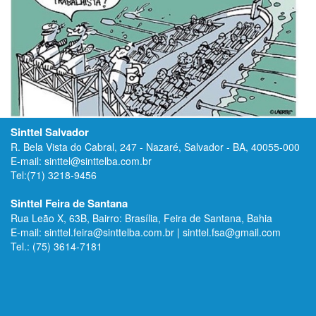
Sinttel Salvador
R. Bela Vista do Cabral, 247 - Nazaré, Salvador - BA, 40055-000
E-mail: sinttel@sinttelba.com.br
Tel:(71) 3218-9456
Sinttel Feira de Santana
Rua Leão X, 63B, Bairro: Brasília, Feira de Santana, Bahia
E-mail: sinttel.feira@sinttelba.com.br | sinttel.fsa@gmail.com
Tel.: (75) 3614-7181