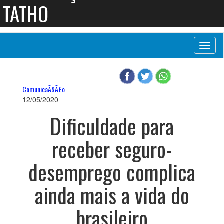
TATHO
Toggl
naviga
ComunicaÃ§Ã£o
12/05/2020
Dificuldade para
receber seguro-
desemprego complica
ainda mais a vida do
brasileiro